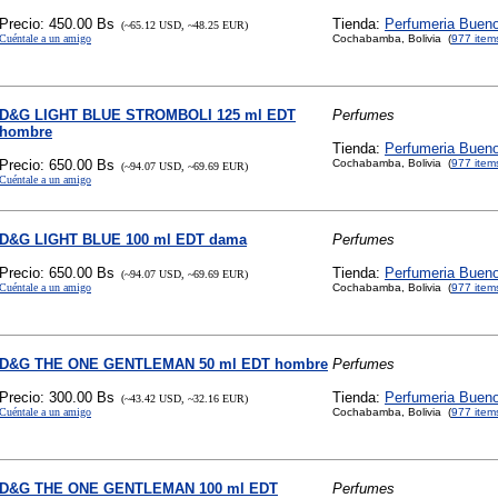
Precio: 450.00 Bs
Tienda:
Perfumeria Buen
(~65.12 USD, ~48.25 EUR)
Cuéntale a un amigo
Cochabamba, Bolivia (
977 item
D&G LIGHT BLUE STROMBOLI 125 ml EDT
Perfumes
hombre
Tienda:
Perfumeria Buen
Precio: 650.00 Bs
Cochabamba, Bolivia (
977 item
(~94.07 USD, ~69.69 EUR)
Cuéntale a un amigo
D&G LIGHT BLUE 100 ml EDT dama
Perfumes
Precio: 650.00 Bs
Tienda:
Perfumeria Buen
(~94.07 USD, ~69.69 EUR)
Cuéntale a un amigo
Cochabamba, Bolivia (
977 item
D&G THE ONE GENTLEMAN 50 ml EDT hombre
Perfumes
Precio: 300.00 Bs
Tienda:
Perfumeria Buen
(~43.42 USD, ~32.16 EUR)
Cuéntale a un amigo
Cochabamba, Bolivia (
977 item
D&G THE ONE GENTLEMAN 100 ml EDT
Perfumes