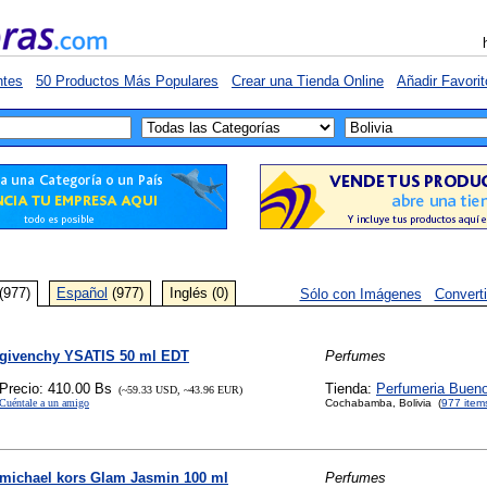
ntes
50 Productos Más Populares
Crear una Tienda Online
Añadir Favorit
(977)
Español
(977)
Inglés (0)
Sólo con Imágenes
Convert
givenchy YSATIS 50 ml EDT
Perfumes
Precio: 410.00 Bs
Tienda:
Perfumeria Buen
(~59.33 USD, ~43.96 EUR)
Cuéntale a un amigo
Cochabamba, Bolivia (
977 item
michael kors Glam Jasmin 100 ml
Perfumes