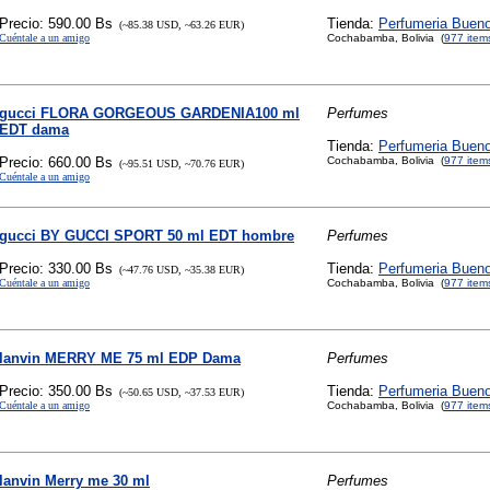
Precio: 590.00 Bs
Tienda:
Perfumeria Buen
(~85.38 USD, ~63.26 EUR)
Cuéntale a un amigo
Cochabamba, Bolivia (
977 item
gucci FLORA GORGEOUS GARDENIA100 ml
Perfumes
EDT dama
Tienda:
Perfumeria Buen
Precio: 660.00 Bs
Cochabamba, Bolivia (
977 item
(~95.51 USD, ~70.76 EUR)
Cuéntale a un amigo
gucci BY GUCCI SPORT 50 ml EDT hombre
Perfumes
Precio: 330.00 Bs
Tienda:
Perfumeria Buen
(~47.76 USD, ~35.38 EUR)
Cuéntale a un amigo
Cochabamba, Bolivia (
977 item
lanvin MERRY ME 75 ml EDP Dama
Perfumes
Precio: 350.00 Bs
Tienda:
Perfumeria Buen
(~50.65 USD, ~37.53 EUR)
Cuéntale a un amigo
Cochabamba, Bolivia (
977 item
lanvin Merry me 30 ml
Perfumes