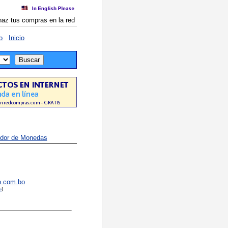
haz tus compras en la red
o
Inicio
idor de Monedas
o.com.bo
s
)