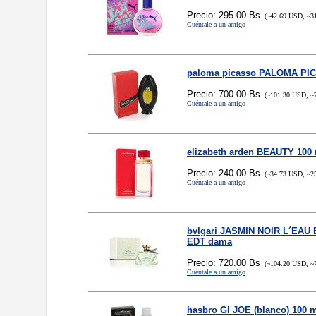
Precio: 295.00 Bs
(~42.69 USD, ~3
Cuéntale a un amigo
paloma picasso PALOMA PI
Precio: 700.00 Bs
(~101.30 USD, ~
Cuéntale a un amigo
elizabeth arden BEAUTY 100
Precio: 240.00 Bs
(~34.73 USD, ~2
Cuéntale a un amigo
bvlgari JASMIN NOIR L´EAU
EDT dama
Precio: 720.00 Bs
(~104.20 USD, ~
Cuéntale a un amigo
hasbro GI JOE (blanco) 100 