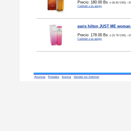
Precio: 180.00 Bs
(~26.05 USD, ~1
Cuéntale a un amigo
paris hilton JUST ME woman
Precio: 178.00 Bs
(~25.76 USD, ~1
Cuéntale a un amigo
Anuncia
Portales
Acerca
Vender en Internet