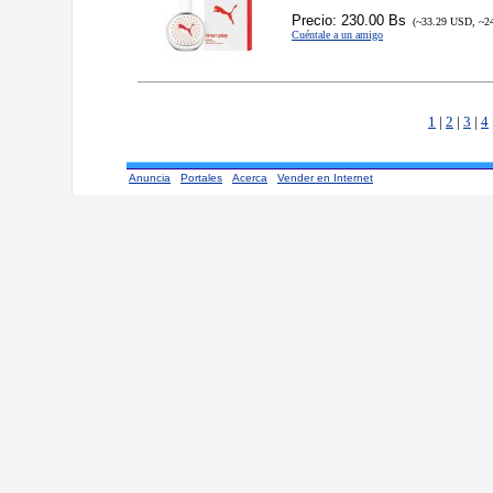
Precio: 230.00 Bs
(~33.29 USD, ~2
Cuéntale a un amigo
1
|
2
|
3
|
4
Anuncia
Portales
Acerca
Vender en Internet